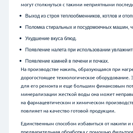
могут столкнуться с такими неприятными послед
Выход из строя теплообменников, котлов и ото
Поломка стиральных и посудомоечных машин, 
Ухудшение вкуса блюд.
Появление налета при использовании увлажнит
Появление камней в печени и почках.
На производстве накипь, образующаяся при нагр
дорогостоящее технологическое оборудование. Э
Возник
для его ремонта и еще большим финансовым пот
минерализации жесткой воды она может неправи
на фармацевтическом и химическом производст
*
Имя
повлияет на качество готовой продукции.
Единственным способом избавиться от накипи и 
*
+7 (999) 999-99-99
предварительная обработка с помощью фильтров