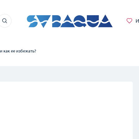
И
и как ее избежать?