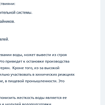
ствиями:
пительной системы.
чайников.
елей.
евании воды, может вывести из строя
то приведет к остановке производства
ли вопросы? Получите ответ от нашего специ
ерям. Кроме того, из-за высокой
льно участвовать в химических реакциях
ве, в пищевой промышленности. Это
Комментарии
понизить жесткость воды является ее
 и модулей водоподготовки.