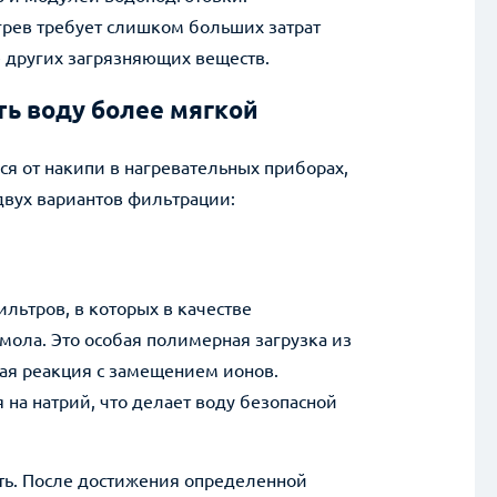
грев требует слишком больших затрат
е других загрязняющих веществ.
ть воду более мягкой
Отправить 
ся от накипи в нагревательных приборах,
Нажимая на кнопку, вы даёте согласи
вух вариантов фильтрации:
льтров, в которых в качестве
ола. Это особая полимерная загрузка из
ая реакция с замещением ионов.
на натрий, что делает воду безопасной
ь. После достижения определенной