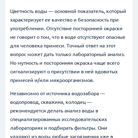
GreyEdition
Telegram
Цветность воды — основной показатель, который
Компактные
WhatsApp
характеризует ее качество и безопасность при
Стандартные
употреблении. Отсутствие посторонней окраски
Facebook
Системы VKX
Для обезжелезивателей
не говорит о том, что в воде отсутствуют опасные
Возникли вопросы? Получите ответ
ВКонтакте
для человека примеси. Точный ответ на этот
Системы NKX
Для умягчителей
от нашего специалиста!
вопрос может дать только лабораторный анализ.
Twitter
Для многофункциональных
Контакты
Но мутность и посторонняя окраска чаще всего
Сотрудничество
сигнализируют о присутствии в ней ядовитых
*
Имя
Статьи
примесей и/или микроорганизмов.
*
+7 (999) 999-99-99
Новости
Независимо от источника водозабора —
водопровод, скважина, колодец —
*
example@example.ru
рекомендуется делать анализ воды в
специализированных исследовательских
Комментарии
лабораториях и подбирать фильтры. Они
удаляют из воды любые загрязнения уже в