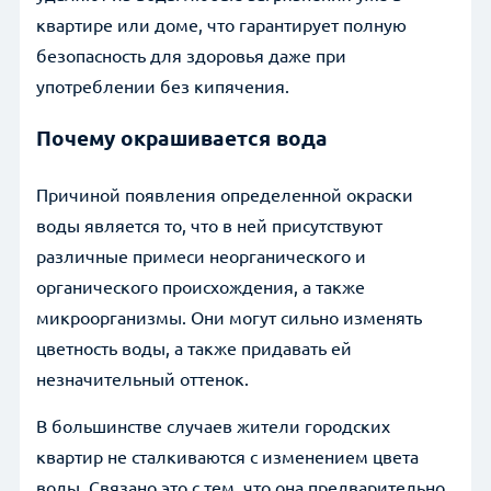
квартире или доме, что гарантирует полную
безопасность для здоровья даже при
Прикрепить файл
употреблении без кипячения.
Почему окрашивается вода
Отправить заявку
Причиной появления определенной окраски
Нажимая на кнопку, вы даёте согласие на обработку и защиту
данных
воды является то, что в ней присутствуют
различные примеси неорганического и
органического происхождения, а также
микроорганизмы. Они могут сильно изменять
цветность воды, а также придавать ей
незначительный оттенок.
В большинстве случаев жители городских
квартир не сталкиваются с изменением цвета
воды. Связано это с тем, что она предварительно