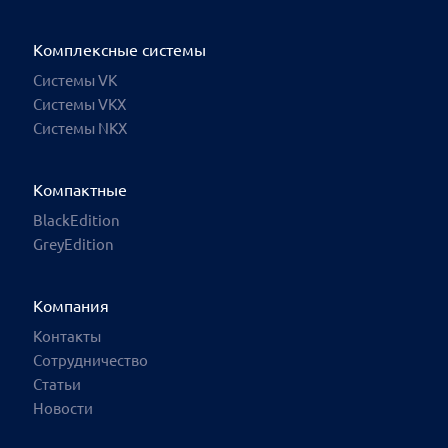
Комплексные системы
Системы VK
Системы VKX
Системы NKX
Ваш город: Эль-Монте
Компактные
Москва
BlackEdition
GreyEdition
Санкт-Петербург
Архангельск
Компания
Владивосток
Контакты
Сотрудничество
Великий Новгород
Статьи
Волгоград
Новости
Вологда