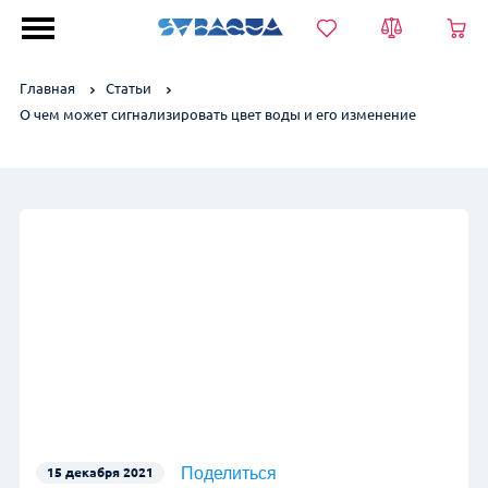
Главная
Статьи
О чем может сигнализировать цвет воды и его изменение
Для загородного дома
Для квартиры
Компактные
Безреагентные
Непрерывного действия
Аэрация
Системы VK
Системы VKX
Системы NKX
BlackEdition
Поделиться
15 декабря 2021