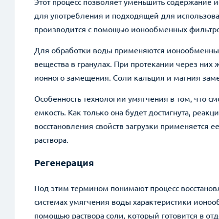
Этот процесс позволяет уменьшить содержание и
для употребления и подходящей для использова
производится с помощью ионообменных фильтро
Для обработки воды применяются ионообменн
вещества в гранулах. При протекании через них
ионного замещения. Соли кальция и магния заме
Особенность технологии умягчения в том, что с
емкость. Как только она будет достигнута, реак
восстановления свойств загрузки применяется е
Возник
раствора.
Регенерация
*
Имя
Под этим термином понимают процесс восстановл
системах умягчения воды характеристики ионоо
*
+7 (999) 999-99-99
помощью раствора соли, который готовится в от