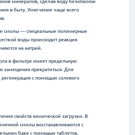
онов минералов, сделав воду безопасной
ния в быту. Умягчение чаще всего
в.
ые смолы — специальные полимерные
 жесткой воды происходит реакция
няются на натрий.
мола в фильтре имеет предельную
ция замещения прекратиться. Для
е регенерация с помощью солевого
ли вопросы? Получите ответ от нашего специ
Комментарии
ения свойств химической загрузки. В
бменной смолы восстанавливаются с
дельном баке с помощью таблеток.