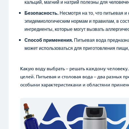
кальций, магний и натрий полезны для человечес
*
example@example.ru
Безопасность.
Несмотря на то, что питьевая и
эпидемиологическим нормам и правилам, в сост
Прикрепить файл
ингредиенты, которые могут вызвать аллергиче
Способ применения.
Питьевая вода предназна
может использоваться для приготовления пищи, 
Какую воду выбрать – решать каждому человеку.
целей. Питьевая и столовая вода – два разных пр
особыми характеристиками и областями примен