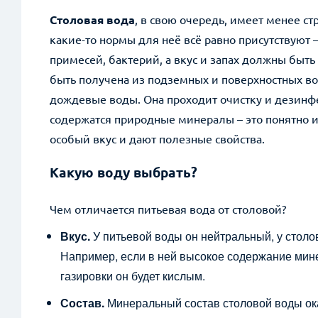
Столовая вода
, в свою очередь, имеет менее ст
какие-то нормы для неё всё равно присутствуют 
примесей, бактерий, а вкус и запах должны быт
быть получена из подземных и поверхностных во
дождевые воды. Она проходит очистку и дезинфек
содержатся природные минералы – это понятно 
особый вкус и дают полезные свойства.
Какую воду выбрать?
Возник
Чем отличается питьевая вода от столовой?
Вкус.
У питьевой воды он нейтральный, у столо
*
Имя
Например, если в ней высокое содержание мине
газировки он будет кислым.
*
+7 (999) 999-99-99
Состав.
Минеральный состав столовой воды ок