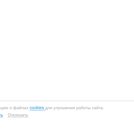
ь-Монте
алининград
Саратов
емерово
Самара
раснодар
Сургут
расноярск
Сыктывкар
урманск
Тверь
ижний Новгород
Тула
овосибирск
Тюмень
ацию о файлах
cookies
для улучшения работы сайта.
мск
Ульяновск
ть
Отклонить
ермь
Уфа