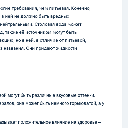
рогие требования, чем питьевая. Конечно,
– в ней не должно быть вредных
ь нейтральными. Столовая вода может
д, также её источником могут быть
цию, но в ней, в отличие от питьевой,
из названия. Они придают жидкости
ли вопросы? Получите ответ от нашего специ
вой могут быть различные вкусовые оттенки.
Комментарии
ралов, она может быть немного горьковатой, а у
азывает положительное влияние на здоровье –