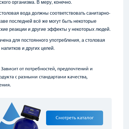
кого организма. В меру, конечно.
 столовая вода должны соответствовать санитарно-
аве последней всё же могут быть некоторые
Отправить 
ские реакции и другие эффекты у некоторых людей.
чена для постоянного употребления, а столовая
Нажимая на кнопку, вы даёте согласи
напитков и других целей.
 Зависит от потребностей, предпочтений и
одукта с разными стандартами качества,
ения.
Смотреть каталог