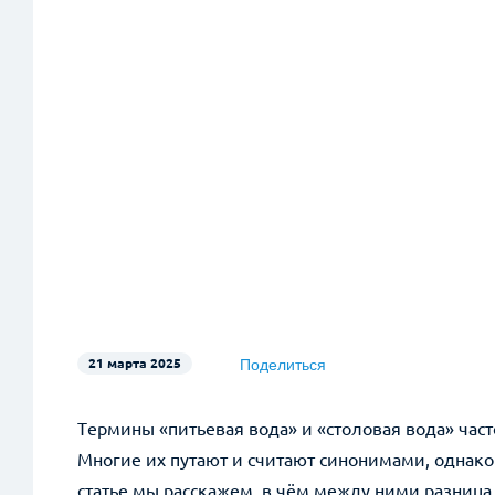
Поделиться
21 марта 2025
Telegram
Термины «питьевая вода» и «столовая вода» част
WhatsApp
Многие их путают и считают синонимами, однако
Facebook
статье мы расскажем, в чём между ними разница