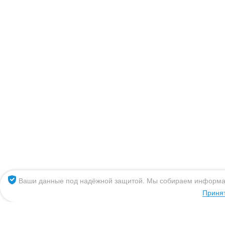
Ваш город: Эл
Москва
К
Санкт-Петербург
К
Архангельск
К
Владивосток
К
Великий Новгород
М
Волгоград
Н
Вологда
Н
Ваши данные под надёжной защитой. Мы собираем информ
Воронеж
О
Приня
Екатеринбург
П