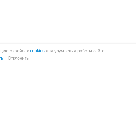
раснодар
Сургут
расноярск
Сыктывкар
урманск
Тверь
ижний Новгород
Тула
овосибирск
Тюмень
ацию о файлах
cookies
для улучшения работы сайта.
мск
Ульяновск
ть
Отклонить
ермь
Уфа
сков
Хабаровск
етрозаводск
Челябинск
Умягчители
Обезже
остов-на-Дону
Ярославль
Для загородного дома
Безреа
Для квартиры
Реаген
Компактные
Аэраци
u
Непрерывного действия