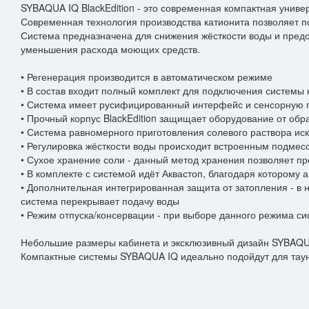
SYBAQUA IQ BlackEdition - это современная компактная униве
Современная технология производства катионита позволяет п
Система предназначена для снижения жёсткости воды и пред
уменьшения расхода моющих средств.
• Регенерация производится в автоматическом режиме
• В состав входит полный комплект для подключения системы к
• Система имеет русифицированный интерфейс и сенсорную п
Возник
• Прочный корпус BlackEdition защищает оборудование от обр
• Система равномерного приготовления солевого раствора ис
• Регулировка жёсткости воды происходит встроенным подмес
• Сухое хранение соли - данный метод хранения позволяет п
*
Имя
• В комплекте с системой идёт Аквастоп, благодаря которому 
• Дополнительная интегрированная защита от затопления - в 
система перекрывает подачу воды
*
+7 (999) 999-99-99
• Режим отпуска/консервации - при выборе данного режима си
Небольшие размеры кабинета и эксклюзивный дизайн SYBAQUA п
Компактные системы SYBAQUA IQ идеально подойдут для таунх
*
example@example.ru
Прикрепить файл