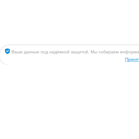
Архангельск
К
Владивосток
К
Великий Новгород
М
Волгоград
Н
Вологда
Н
Ваши данные под надёжной защитой. Мы собираем информ
Воронеж
О
Приня
Екатеринбург
П
Ижевск
П
Иркутск
П
8 (800) 555 09 65
Казань
Р
Эль-Монте
Написать нам
mail@siberianaqua.r