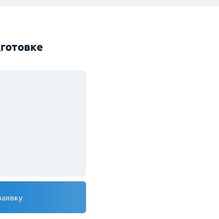
е на обработку и защиту данных
дготовке
заявку