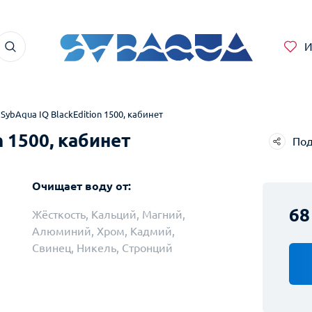
И
SybAqua IQ BlackEdition 1500, кабинет
 1500, кабинет
Под
Telegram
Очищает воду от:
WhatsApp
68
Жёсткость, Кальций, Магний,
Facebook
Алюминий, Хром, Кадмий,
Свинец, Никель, Стронций
ВКонтакте
Twitter