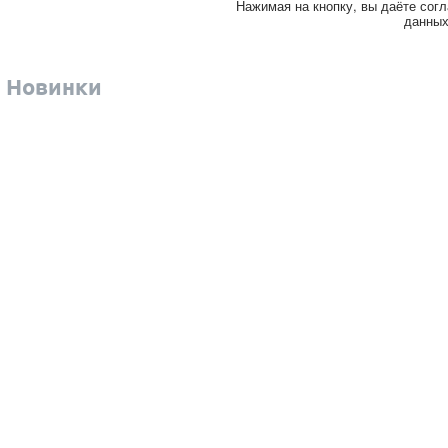
Нажимая на кнопку, вы даёте согл
данны
Новинки
ь-Монте
алининград
Саратов
емерово
Самара