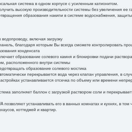
рсальная система в одном корпусе с усиленным катионитом.
олучить высокую производительности системы без увеличения ее г
отвращения образования накипи в системе водоснабжения, защиты 
 водопроводу, включая загрузку
анель, благодаря которым Вы всегда сможете контролировать про
Уточнить цену
ли вопросы? Получите ответ от нашего специ
азования конденсата
ключает образование солевого камня и блокировки подачи раствор
ом, расположенного внутри системы
*
редотвращать образование солевого мостика
Имя
Комментарии
автоматически перекрывается вода через клапан управления, в слу
настройках устанавливается отсечка по объему или времени непре
*
+7 (999) 999-99-99
стема заполняет баллон с загрузкой раствором соли и перекрывае
озволяют устанавливать его в ванных комнатах и кухнях, в том ч
аусов, коттеджей и квартир.
*
example@example.ru
Отправить 