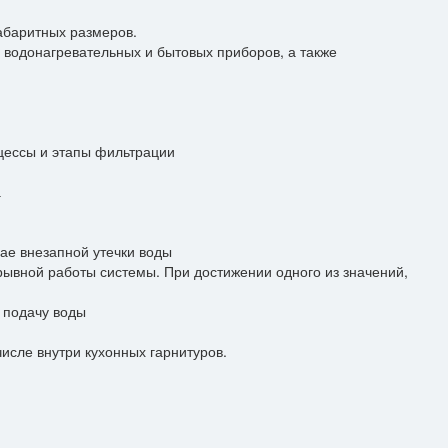
абаритных размеров.
водонагревательных и бытовых приборов, а также
цессы и этапы фильтрации
алиста!
а
чае внезапной утечки воды
рывной работы системы. При достижении одного из значений,
т подачу воды
исле внутри кухонных гарнитуров.
заявку