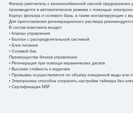
Фильтр-умягчитель с катионообменной смолой предназначен д
производится в автоматическом режиме с помощью электронно
Корпус фильтра и солевого бака, а также контактирующие с 
Для приготовления регенерационного раствора рекомендуетс
В состав комплекта входят:
• Клапан управления
Возник
• Баллон с распределительной системой
• Блок питания
• Солевой бак
Преимущества блоков управления:
*
Имя
• Регенерация при помощи керамических дисков
• Высокая стойкость к коррозии
• Промывка осуществляется по объёму очищенной воды или п
*
+7 (999) 999-99-99
• Электроника способна сохранять настройки таймера без эле
• Сертификация NSF
*
example@example.ru
Прикрепить файл