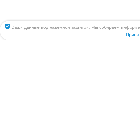
Волгоград
Н
Вологда
Н
Ваши данные под надёжной защитой. Мы собираем информ
Воронеж
О
Приня
Екатеринбург
П
Ижевск
П
Иркутск
П
8 (800) 555 09 65
Казань
Р
Эль-Монте
Написать нам
mail@siberianaqua.r
Москва, Киевское шоссе, Бизнес-парк "Румянцево", корпус 