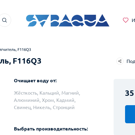
И
ягчитель, F116Q3
ль, F116Q3
Под
Telegram
Очищает воду от:
WhatsApp
35
Жёсткость, Кальций, Магний,
Facebook
Алюминий, Хром, Кадмий,
Свинец, Никель, Стронций
ВКонтакте
Twitter
Выбрать производительность: