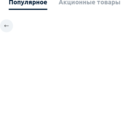
Популярное
Акционные товары
Ваш город: Эл
Москва
К
Санкт-Петербург
К
Архангельск
К
Владивосток
К
Великий Новгород
М