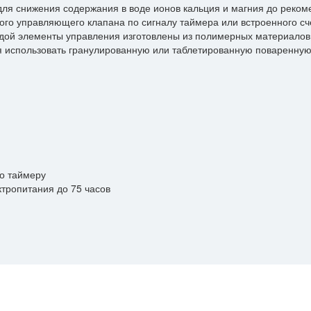
ля снижения содержания в воде ионов кальция и магния до рекомен
го управляющего клапана по сигналу таймера или встроенного сч
водой элементы управления изготовлены из полимерных материалов
я использовать гранулированную или таблетированную поваренную
Уточнить цену
ли вопросы? Получите ответ от нашего специ
*
Имя
Комментарии
о таймеру
*
+7 (999) 999-99-99
ктропитания до 75 часов
*
example@example.ru
Отправить 
Отправить заявку