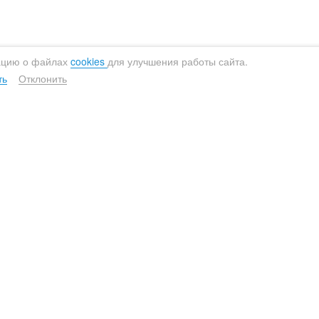
ижний Новгород
Тула
овосибирск
Тюмень
ацию о файлах
cookies
для улучшения работы сайта.
мск
Ульяновск
ть
Отклонить
ермь
Уфа
сков
Хабаровск
етрозаводск
Челябинск
Умягчители
Обезже
остов-на-Дону
Ярославль
Для загородного дома
Безреа
Для квартиры
Реаген
Компактные
Аэраци
u
Непрерывного действия
Компактные
Многоф
BlackEdition
Компак
А, 1 подъезд, 4