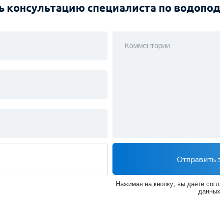
Нажимая на кнопку, вы даёте согласи
Нажимая на кнопку, вы даёте согласие на обработку и защиту данных
ь консультацию специалиста по водопо
Комментарии
Отправить 
Нажимая на кнопку, вы даёте согл
данны