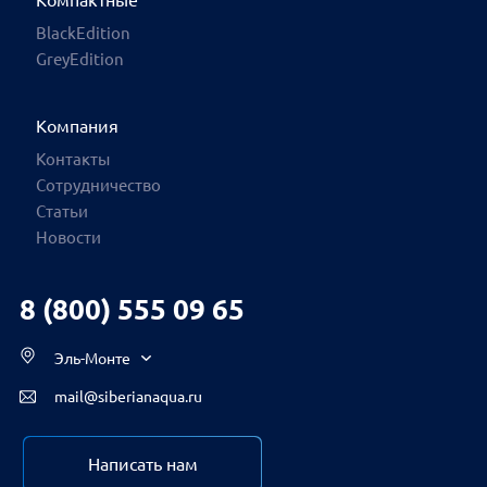
Компактные
Москва
BlackEdition
GreyEdition
Санкт-Петербург
Архангельск
Компания
Владивосток
Контакты
Сотрудничество
Великий Новгород
Статьи
Волгоград
Новости
Вологда
8 (800) 555 09 65
Воронеж
Екатеринбург
Эль-Монте
Ижевск
mail@siberianaqua.ru
Иркутск
Казань
Написать нам