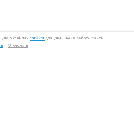
расноярск
Сыктывкар
урманск
Тверь
ижний Новгород
Тула
овосибирск
Тюмень
ацию о файлах
cookies
для улучшения работы сайта.
мск
Ульяновск
ть
Отклонить
ермь
Уфа
сков
Хабаровск
етрозаводск
Челябинск
Умягчители
Обезже
остов-на-Дону
Ярославль
Для загородного дома
Безреа
Для квартиры
Реаген
Компактные
Аэраци
u
Непрерывного действия
Компактные
Многоф