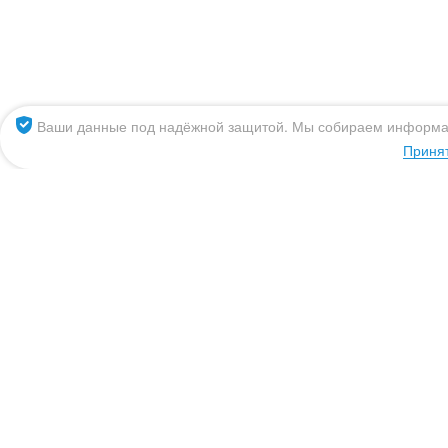
Владивосток
К
Великий Новгород
М
Волгоград
Н
Вологда
Н
Ваши данные под надёжной защитой. Мы собираем информ
Воронеж
О
Приня
Екатеринбург
П
Ижевск
П
Иркутск
П
8 (800) 555 09 65
Казань
Р
Эль-Монте
Написать нам
mail@siberianaqua.r