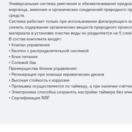
Универсальная система умягчения и обезжелезивания предна
марганца, аммония и органических соединений природного 
средств.
Система работает только при использовании фильтрующего ма
снизить содержание органических веществ природного происх
материала в установке очистки воды он разделяется на 5 слоё
В состав комплекта входят:
Возник
• Клапан управления
• Баллон с распределительной системой
• Блок питания
• Солевой бак
*
Имя
Преимущества блоков управления:
• Регенерация при помощи керамических дисков
• Высокая стойкость к коррозии
*
+7 (999) 999-99-99
• Промывка осуществляется по таймеру, а при наличии счётчи
• Электроника способна сохранять настройки таймера без эле
• Сертификация NSF
*
example@example.ru
Прикрепить файл