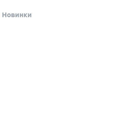
Новинки
ь-Монте
алининград
Саратов
емерово
Самара
раснодар
Сургут