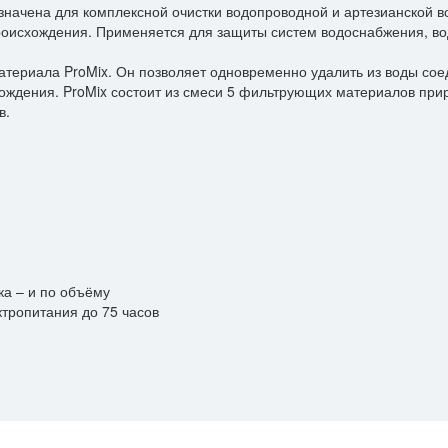
значена для комплексной очистки водопроводной и артезианской 
происхождения. Применяется для защиты систем водоснабжения, 
териала ProMix. Он позволяет одновременно удалить из воды соед
ождения. ProMix состоит из смеси 5 фильтрующих материалов прир
в.
Уточнить цену
ли вопросы? Получите ответ от нашего специ
*
Имя
Комментарии
*
+7 (999) 999-99-99
ка – и по объёму
ктропитания до 75 часов
*
example@example.ru
Отправить 
Отправить заявку