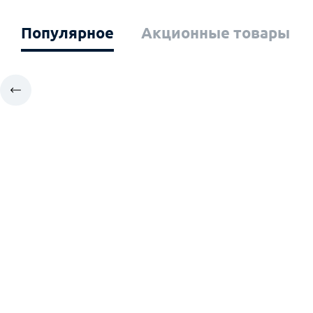
Популярное
Акционные товары
Ваш город: Эл
Москва
К
Санкт-Петербург
К
Архангельск
К