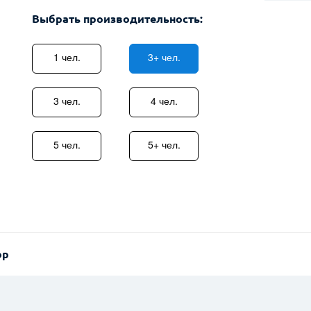
Выбрать производительность:
1 чел.
3+ чел.
3 чел.
4 чел.
5 чел.
5+ чел.
ор