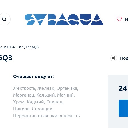
И
ua1054, 5 в 1, F116Q3
16Q3
Под
Telegram
Очищает воду от:
WhatsApp
24
Жёсткость, Железо, Органика,
Facebook
Марганец, Кальций, Магний,
Хром, Кадмий, Свинец,
ВКонтакте
Никель, Стронций,
Twitter
Перманганатная окисляемость