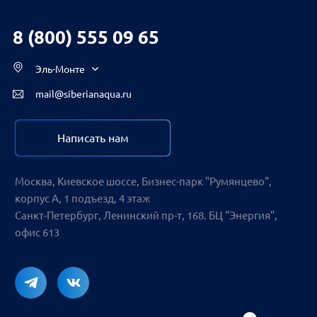
Вологда
8 (800) 555 09 65
Воронеж
Екатеринбург
Эль-Монте
Ижевск
mail@siberianaqua.ru
Иркутск
Казань
Написать нам
Калининград
Москва, Киевское шоссе, Бизнес-парк "Румянцево",
корпус А, 1 подъезд, 4 этаж
Кемерово
Санкт-Петербург, Ленинский пр-т, 168. БЦ "Энергия",
Краснодар
офис 613
Красноярск
Мурманск
Нижний Новгород