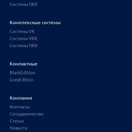
Системы NKX
Комплексные системы
Системы VK
Системы VKX
Системы NKX
Ваш город: Эль-Монте
Компактные
Москва
BlackEdition
GreyEdition
Санкт-Петербург
Архангельск
Компания
Владивосток
Контакты
Сотрудничество
Великий Новгород
Статьи
Волгоград
Новости