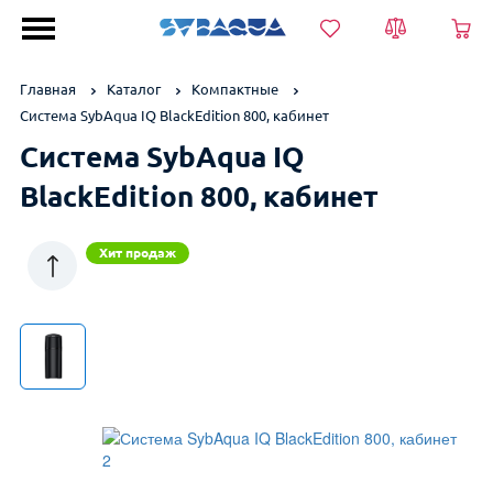
Главная
Каталог
Компактные
Система SybAqua IQ BlackEdition 800, кабинет
Система SybAqua IQ
BlackEdition 800, кабинет
Для загородного дома
Хит продаж
Для квартиры
Уточнить цену
Компактные
Безреагентные
Непрерывного действия
Аэрация
Возникли вопросы? Получите ответ
*
Имя
Системы VK
от нашего специалиста!
*
+7 (999) 999-99-99
Системы VKX
*
Имя
Системы NKX
BlackEdition
*
example@example.ru