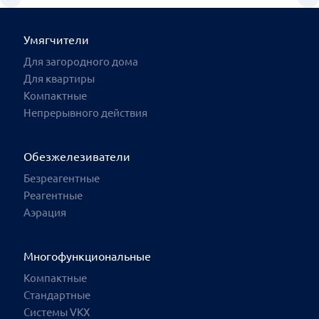
Умягчители
Для загородного дома
Для квартиры
Компактные
Непрерывного действия
Обезжелезиватели
Безреагентные
Реагентные
Аэрация
Многофункциональные
Компактные
Стандартные
Системы VKX